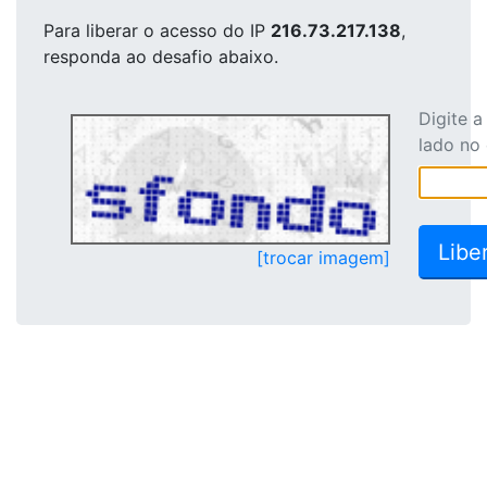
Para liberar o acesso
do IP
216.73.217.138
,
responda ao desafio abaixo.
Digite 
lado no
[trocar imagem]