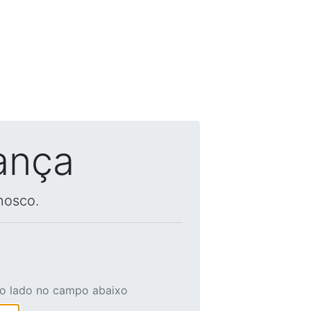
ança
nosco.
ao lado no campo abaixo