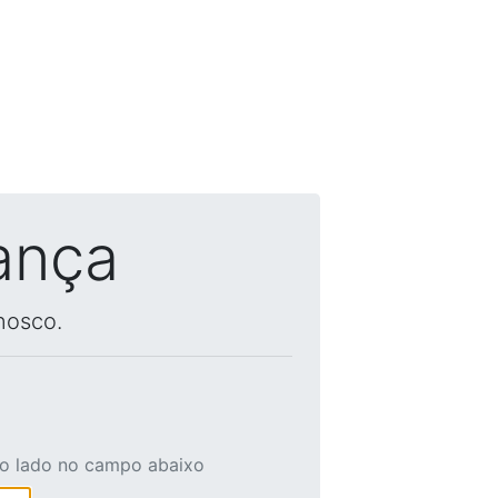
ança
nosco.
ao lado no campo abaixo