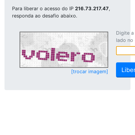
Para liberar o acesso
do IP
216.73.217.47
,
responda ao desafio abaixo.
Digite 
lado no
[trocar imagem]