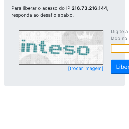
Para liberar o acesso
do IP
216.73.216.144
,
responda ao desafio abaixo.
Digite 
lado no
[trocar imagem]