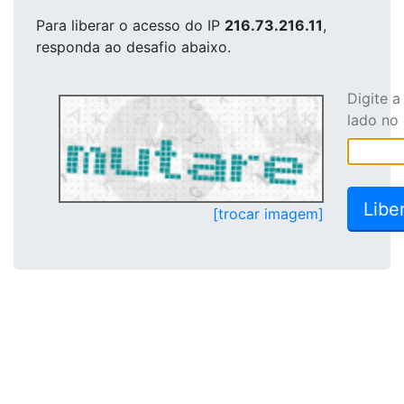
Para liberar o acesso
do IP
216.73.216.11
,
responda ao desafio abaixo.
Digite 
lado no
[trocar imagem]