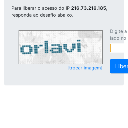
Para liberar o acesso
do IP
216.73.216.185
,
responda ao desafio abaixo.
Digite 
lado no
[trocar imagem]