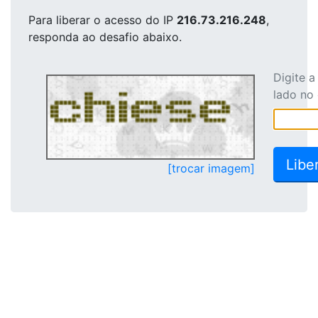
Para liberar o acesso
do IP
216.73.216.248
,
responda ao desafio abaixo.
Digite 
lado no
[trocar imagem]