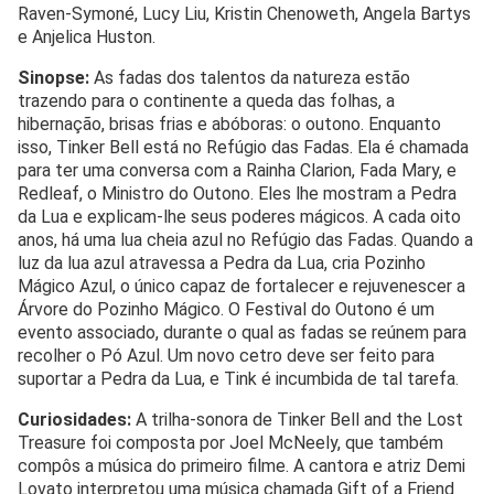
Raven-Symoné, Lucy Liu, Kristin Chenoweth, Angela Bartys
e Anjelica Huston.
Sinopse:
As fadas dos talentos da natureza estão
trazendo para o continente a queda das folhas, a
hibernação, brisas frias e abóboras: o outono. Enquanto
isso, Tinker Bell está no Refúgio das Fadas. Ela é chamada
para ter uma conversa com a Rainha Clarion, Fada Mary, e
Redleaf, o Ministro do Outono. Eles lhe mostram a Pedra
da Lua e explicam-lhe seus poderes mágicos. A cada oito
anos, há uma lua cheia azul no Refúgio das Fadas. Quando a
luz da lua azul atravessa a Pedra da Lua, cria Pozinho
Mágico Azul, o único capaz de fortalecer e rejuvenescer a
Árvore do Pozinho Mágico. O Festival do Outono é um
evento associado, durante o qual as fadas se reúnem para
recolher o Pó Azul. Um novo cetro deve ser feito para
suportar a Pedra da Lua, e Tink é incumbida de tal tarefa.
Curiosidades:
A trilha-sonora de Tinker Bell and the Lost
Treasure foi composta por Joel McNeely, que também
compôs a música do primeiro filme. A cantora e atriz Demi
Lovato interpretou uma música chamada Gift of a Friend