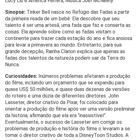
Lucy Liu e America Ferrera, Música Joel McNeely.
Sinopse:
Tinker Bell nasce no Refúgio das Fadas a partir
da primeira risada de um bebê. Ela descobre que seu
talento é ser uma artesã, uma fada que faz e conserta as
coisas. Ela aprende sobre como as fadas visitam o
continente para trazer cada estação do ano e fica ansiosa
para levar a primavera ao mundo. Entretanto, para sua
grande decepção, Rainha Clarion explica que apenas as
fadas dos talentos da natureza podem sair da Terra do
Nunca.
Curiosidades:
Inúmeros problemas afetaram a produção
do filme, incluindo um orçamento que se expandiu para
quase US$ 50 milhões, e quase duas dezenas de versões
do roteiro e uma dúzia de diferentes diretores. John
Lasseter, diretor criativo da Pixar, foi colocado para
orientar a produção do filme após ver uma versão preliminar
da história, afirmando que ela era “inassistível”.
Eventualmente, o sucesso de Lasseter em corrigir os
problemas de produção e história do filme o levaram a se
tornar o diretor criativo de toda a DisneyToon Studios. A