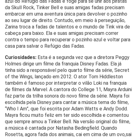
azul do Refúgio das Fadas e foge para se unir aos piratas
da Skull Rock, Tinker Bell e suas amigas fadas precisam
embarcar em uma aventura única para devolver o pozinho
ao seu lugar de direito. Contudo, em meio à perseguição,
Zarina troca a fadas de talentos e o mundo de Tink vira de
cabeça para baixo. Ela e suas amigas precisam correr
contra o tempo para recuperar o pozinho azul e voltar para
casa para salvar o Refúgio das Fadas.
Curiosidades:
Esta é a segunda vez que a diretora Peggy
Holmes dirige um filme da franquia Disney Fadas. Ela já
tinha sido a responsável pelo quarto filme da série, Secret
of the Wings, lançado em 2012. O ator Tom Hiddleston
também é famoso por interpretar o vilão Loki na franquia
de filmes da Marvel. A cantora do College 11, Mayra Arduini
faz parte da trilha sonora do novo filme da série. Mayra foi
escolhida pela Disney para cantar a música tema do filme,
“Who I Am”, que foi escrita por Adam Watts e Andy Dodd.
Mayra ficou muito feliz em ter sido escolhida e comentou
que sempre amou a Tinker Bell. Na versão original do filme,
a música é cantada por Natasha Bedingfield. Quando
Rosetta, agora fada dos animais, cai em cima de um ovo,sai