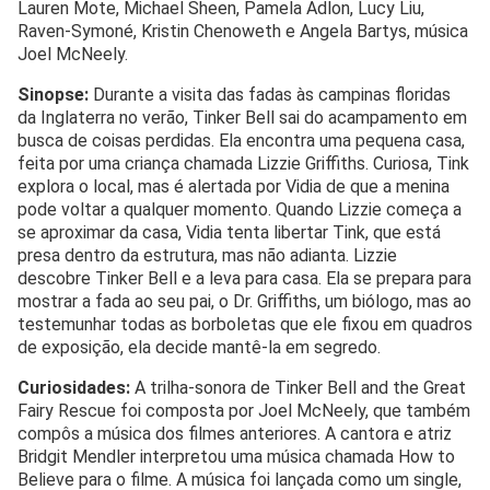
Lauren Mote, Michael Sheen, Pamela Adlon, Lucy Liu,
Raven-Symoné, Kristin Chenoweth e Angela Bartys, música
Joel McNeely.
Sinopse:
Durante a visita das fadas às campinas floridas
da Inglaterra no verão, Tinker Bell sai do acampamento em
busca de coisas perdidas. Ela encontra uma pequena casa,
feita por uma criança chamada Lizzie Griffiths. Curiosa, Tink
explora o local, mas é alertada por Vidia de que a menina
pode voltar a qualquer momento. Quando Lizzie começa a
se aproximar da casa, Vidia tenta libertar Tink, que está
presa dentro da estrutura, mas não adianta. Lizzie
descobre Tinker Bell e a leva para casa. Ela se prepara para
mostrar a fada ao seu pai, o Dr. Griffiths, um biólogo, mas ao
testemunhar todas as borboletas que ele fixou em quadros
de exposição, ela decide mantê-la em segredo.
Curiosidades:
A trilha-sonora de Tinker Bell and the Great
Fairy Rescue foi composta por Joel McNeely, que também
compôs a música dos filmes anteriores. A cantora e atriz
Bridgit Mendler interpretou uma música chamada How to
Believe para o filme. A música foi lançada como um single,