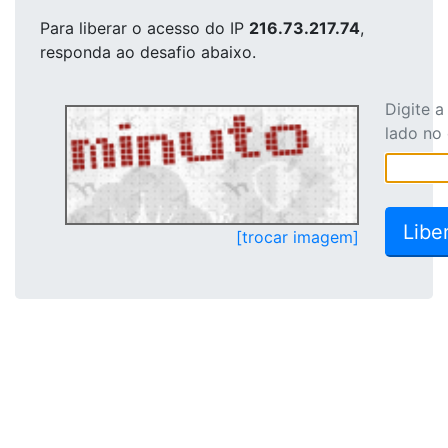
Para liberar o acesso
do IP
216.73.217.74
,
responda ao desafio abaixo.
Digite 
lado no
[trocar imagem]