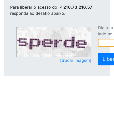
Para liberar o acesso
do IP
216.73.216.57
,
responda ao desafio abaixo.
Digite 
lado no
[trocar imagem]