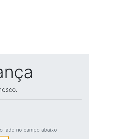
ança
nosco.
ao lado no campo abaixo