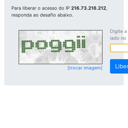
Para liberar o acesso
do IP
216.73.216.212
,
responda ao desafio abaixo.
Digite 
lado no
[trocar imagem]