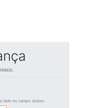
ança
nosco.
ao lado no campo abaixo