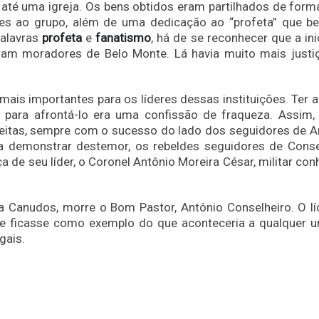
até uma igreja. Os bens obtidos eram partilhados de forma
es ao grupo, além de uma dedicação ao “profeta” que be
palavras
profeta
e
fanatismo
, há de se reconhecer que a ini
ram moradores de Belo Monte. Lá havia muito mais justi
mais importantes para os líderes dessas instituições. Ter 
 para afrontá-lo era uma confissão de fraqueza. Assim, 
feitas, sempre com o sucesso do lado dos seguidores de A
a demonstrar destemor, os rebeldes seguidores de Conse
de seu líder, o Coronel Antônio Moreira César, militar con
 a Canudos, morre o Bom Pastor, Antônio Conselheiro. O lí
 que ficasse como exemplo do que aconteceria a qualquer 
gais.