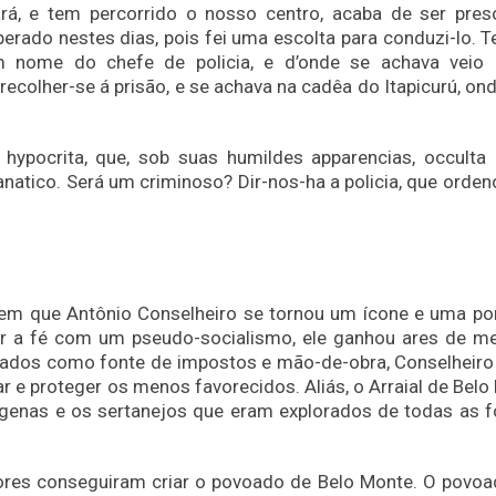
rá, e tem percorrido o nosso centro, acaba de ser pres
sperado nestes dias, pois fei uma escolta para conduzi-lo. 
 nome do chefe de policia, e d’onde se achava veio 
ecolher-se á prisão, e se achava na cadêa do Itapicurú, ond
hypocrita, que, sob suas humildes apparencias, occulta
anatico. Será um criminoso? Dir-nos-ha a policia, que orden
em que Antônio Conselheiro se tornou um ícone e uma po
r a fé com um pseudo-socialismo, ele ganhou ares de me
tados como fonte de impostos e mão-de-obra, Conselheiro
e proteger os menos favorecidos. Aliás, o Arraial de Belo
dígenas e os sertanejos que eram explorados de todas as 
dores conseguiram criar o povoado de Belo Monte. O povoa