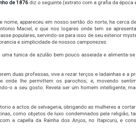
unho de 1876
diz o seguinte (extrato com a grafia da época 
e nome, appareceu em nosso sertão do norte, ha cerca d
Antonio Maciel, e que nos logares onde tem se apresent
lasse populares, servindo-se para isso de seu exterior myst
orancia e simplicidade de nossos camponezes.
te uma tunica de azulão bem pouco asseiada e alimenta-se
em duas professas, vive a rezar terços e ladainhas e a pr
se onde lhe permittem os parochos; e, movendo senti
iando-o a seu gosto. Revela ser um homem intelligente, m
orio a actos de selvageria, obrigando as mulheres a corta
otinas, como objetos de luxo condemnados pela religião, 
om a capella da Raìnha dos Anjos, no Itapicurú, e cons