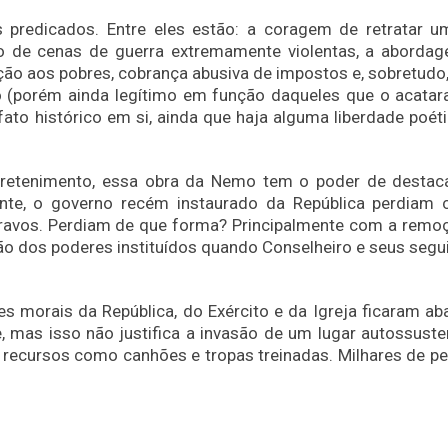
predicados. Entre eles estão: a coragem de retratar u
ão de cenas de guerra extremamente violentas, a aborda
ção aos pobres, cobrança abusiva de impostos e, sobretudo, 
lo (porém ainda legítimo em função daqueles que o acatar
 fato histórico em si, ainda que haja alguma liberdade poét
tretenimento, essa obra da Nemo tem o poder de destac
lmente, o governo recém instaurado da República perdiam
ravos. Perdiam de que forma? Principalmente com a remo
o dos poderes instituídos quando Conselheiro e seus segu
s morais da República, do Exército e da Igreja ficaram ab
 mas isso não justifica a invasão de um lugar autossusten
e recursos como canhões e tropas treinadas. Milhares de p