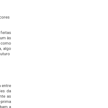
 cores
feitas
mum às
á como
, algo
futuro
 entre
des da
nte as
-prima
obam a