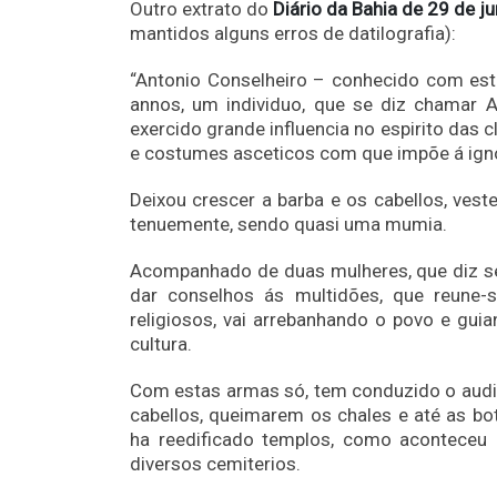
Outro extrato do
Diário da Bahia de 29 de j
mantidos alguns erros de datilografia):
“Antonio Conselheiro – conhecido com est
annos, um individuo, que se diz chamar 
exercido grande influencia no espirito das c
e costumes asceticos com que impõe á ign
Deixou crescer a barba e os cabellos, ves
tenuemente, sendo quasi uma mumia.
Acompanhado de duas mulheres, que diz ser
dar conselhos ás multidões, que reune-
religiosos, vai arrebanhando o povo e gu
cultura.
Com estas armas só, tem conduzido o audit
cabellos, queimarem os chales e até as b
ha reedificado templos, como aconteceu c
diversos cemiterios.