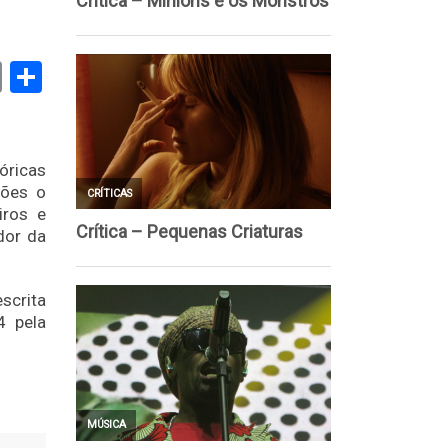
book
stodon
Email
Share
óricas
dões o
iros e
dor da
scrita
4 pela