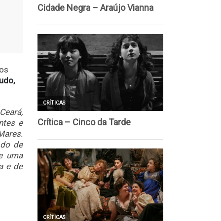
 os
udo,
Ceará,
ntes e
Mares.
 do de
te uma
a e de