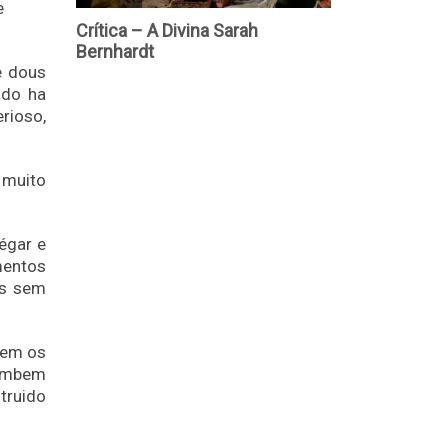
e
e dous
ado ha
erioso,
 muito
égar e
mentos
as sem
rem os
tambem
truido