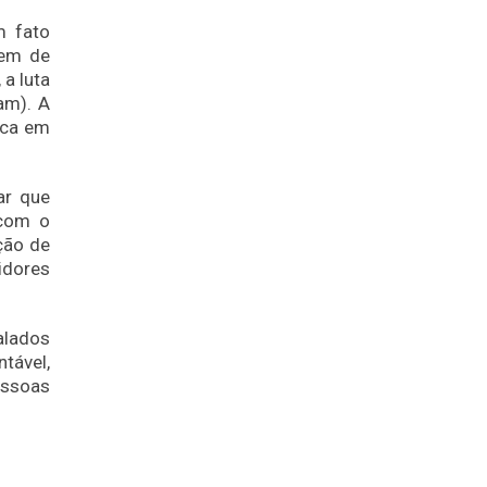
m fato
gem de
a luta
am). A
ica em
ar que
 com o
ção de
idores
alados
tável,
essoas