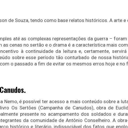
son de Souza, tendo como base relatos históricos. A arte e
mples até as complexas representações da guerra – foram 
 as cenas no sertão e o drama é a característica mais co
entivo à continuidade da leitura e, certamente, servir
eúdo sobre esse período tão conturbado de nossa história
com o passado a fim de evitar os mesmos erros hoje e no 
 Canudos.
a Nemo, é possível ter acesso a mais conteúdo sobre a luta
 livro Os Sertões (Campanha de Canudos), obra de Eucli
realmente presente no acampamento dos soldados e dura
ntegrantes da comunidade de Antônio Conselheiro. A obra
o histórico e literário, indissociável dos fatos que engl