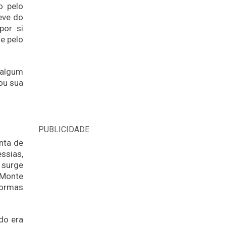
o pelo
Teve do
por si
e pelo
 algum
ou sua
PUBLICIDADE
nta de
ssias,
 surge
 Monte
formas
do era