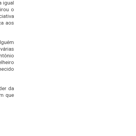
 igual
irou o
ciativa
ça aos
alguém
várias
ntônio
lheiro
hecido
der da
um que