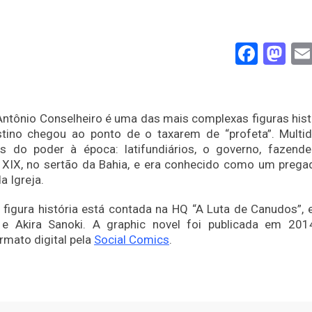
Face
Ma
ntônio Conselheiro é uma das mais complexas figuras hist
estino chegou ao ponto de o taxarem de “profeta”. Multi
 do poder à época: latifundiários, o governo, fazende
o XIX, no sertão da Bahia, e era conhecido como um prega
a Igreja.
figura história está contada na HQ “A Luta de Canudos”, e
 e Akira Sanoki. A graphic novel foi publicada em 201
rmato digital pela
Social Comics
.