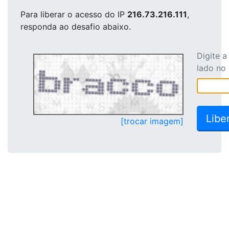
Para liberar o acesso
do IP
216.73.216.111
,
responda ao desafio abaixo.
Digite 
lado no
[trocar imagem]