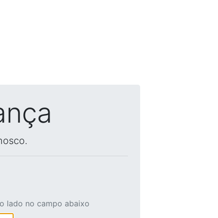
ança
nosco.
ao lado no campo abaixo