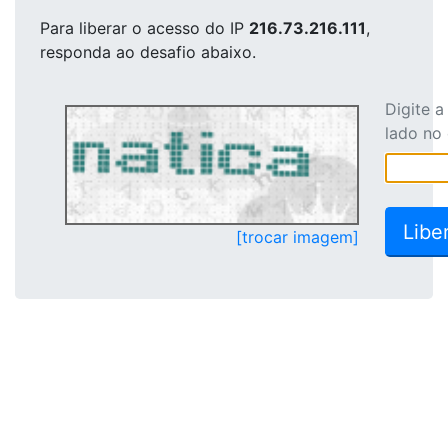
Para liberar o acesso
do IP
216.73.216.111
,
responda ao desafio abaixo.
Digite 
lado no
[trocar imagem]