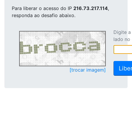
Para liberar o acesso
do IP
216.73.217.114
,
responda ao desafio abaixo.
Digite 
lado no
[trocar imagem]