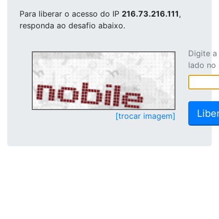
Para liberar o acesso
do IP
216.73.216.111
,
responda ao desafio abaixo.
Digite 
lado no
[trocar imagem]