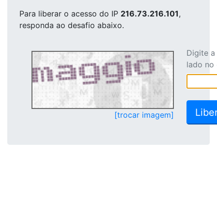
Para liberar o acesso
do IP
216.73.216.101
,
responda ao desafio abaixo.
Digite 
lado no
[trocar imagem]