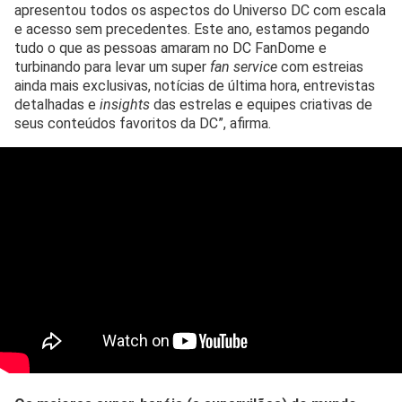
apresentou todos os aspectos do Universo DC com escala
e acesso sem precedentes. Este ano, estamos pegando
tudo o que as pessoas amaram no DC FanDome e
turbinando para levar um super
fan service
com estreias
ainda mais exclusivas, notícias de última hora, entrevistas
detalhadas e
insights
das estrelas e equipes criativas de
seus conteúdos favoritos da DC”, afirma.