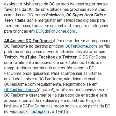
explorar o Multiverso da DC ao lado de seus super-heróis
favoritos da DC, dar uma olhada nas próximas aventuras
animadas da DC, como
Batwheels
,
DC Super Hero Girls
e
Teen Titans Go!
, e mergulhar em atividades digitais para
fazer em casa, todas em um ambiente seguro e adequado
para crianças em
DCKidsFanDome.com
.
All Access DC FanDome:
Além de poderem acompanhar o
DC FanDome no destino principal
DCFanDome.com
,os fãs
poderão acompanhar o evento através das plataformas
Twitch, YouTube, Facebook
e
Twitter
. O DC FanDome
será totalmente acessível em smartphones, tablets e
computadores, permitindo que os fãs levem o DC
FanDome onde quiserem. Para acompanhar as últimas
novidades sobre o DC FanDome, não deixe de visitar
DCFanDome.com
regularmente. Registrando-se em
DCFanDome.com
(é grátis!), você receberá novidades do
DC FanDome diretamente na sua caixa de entrada e terá
acesso a conteúdo exclusivo para membros. E siga a
hashtag #DCFanDome nas redes sociais, e os perfis da DC
no
Facebook
,
Instagram
, e
Twitter
.