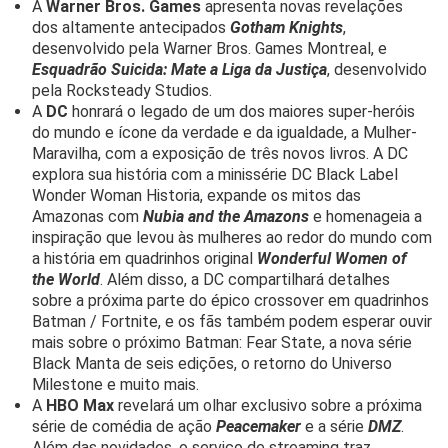
A
Warner Bros. Games
apresenta novas revelações
dos altamente antecipados
Gotham Knights
,
desenvolvido pela Warner Bros. Games Montreal, e
Esquadrão Suicida: Mate a Liga da Justiça
, desenvolvido
pela Rocksteady Studios.
A
DC
honrará o legado de um dos maiores super-heróis
do mundo e ícone da verdade e da igualdade, a Mulher-
Maravilha, com a exposição de três novos livros. A DC
explora sua história com a minissérie DC Black Label
Wonder Woman Historia, expande os mitos das
Amazonas com
Nubia and the Amazons
e homenageia a
inspiração que levou às mulheres ao redor do mundo com
a história em quadrinhos original
Wonderful Women of
the World
. Além disso, a DC compartilhará detalhes
sobre a próxima parte do épico crossover em quadrinhos
Batman / Fortnite, e os fãs também podem esperar ouvir
mais sobre o próximo Batman: Fear State, a nova série
Black Manta de seis edições, o retorno do Universo
Milestone e muito mais.
A
HBO Max
revelará um olhar exclusivo sobre a próxima
série de comédia de ação
Peacemaker
e a série
DMZ
.
Além das novidades, o serviço de streaming traz