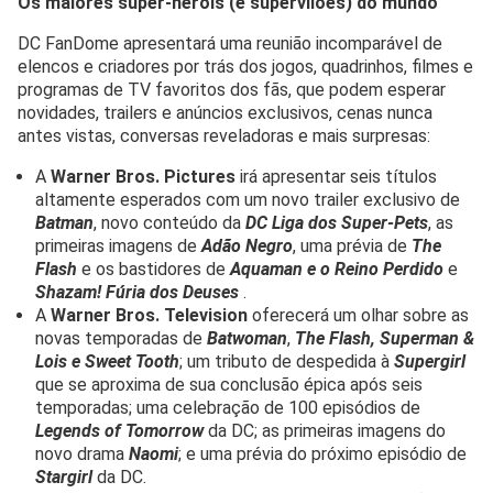
Os maiores super-heróis (e supervilões) do mundo
DC FanDome apresentará uma reunião incomparável de
elencos e criadores por trás dos jogos, quadrinhos, filmes e
programas de TV favoritos dos fãs, que podem esperar
novidades, trailers e anúncios exclusivos, cenas nunca
antes vistas, conversas reveladoras e mais surpresas:
A
Warner Bros. Pictures
irá apresentar seis títulos
altamente esperados com um novo trailer exclusivo de
Batman
, novo conteúdo da
DC Liga dos Super-Pets
, as
primeiras imagens de
Adão Negro
, uma prévia de
The
Flash
e os bastidores de
Aquaman e o Reino Perdido
e
Shazam! Fúria dos Deuses
.
A
Warner Bros. Television
oferecerá um olhar sobre as
novas temporadas de
Batwoman
,
The Flash, Superman &
Lois e Sweet Tooth
; um tributo de despedida à
Supergirl
que se aproxima de sua conclusão épica após seis
temporadas; uma celebração de 100 episódios de
Legends of Tomorrow
da DC; as primeiras imagens do
novo drama
Naomi
; e uma prévia do próximo episódio de
Stargirl
da DC.