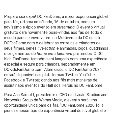
Prepare sua capa! DC FanDome, a maior experiência global
para fãs, retorna no sábado, 16 de outubro, com um
novíssimo e épico evento em
streaming
. O evento virtual
gratuito dará novamente boas-vindas aos fãs de todo o
mundo para se envolverem no Multiverso da DC no site
DCFanDome.com e celebrar as estrelas e criadores de
seus filmes, séries
live-action
e animadas, jogos, quadrinhos
e lançamentos de
home entertainment
preferidos. O DC
Kids FanDome também será lançado com uma experiência
especial e segura para crianças, separadamente em
DCKidsFanDome.com. Além disso, o DC FanDome 2021
estará disponível nas plataformas Twitch, YouTube,
Facebook e Twitter, dando aos fãs mais maneiras de
assistir aos eventos do Hall dos Heróis no DC FanDome.
Para Ann Sarnoff, presidente e CEO da divisão Studios and
Networks Group da WarnerMedia, o evento será uma
oportunidade única para os fãs. “DC FanDome 2020 foi a
pioneira nesse tipo de experiência virtual de nível global e