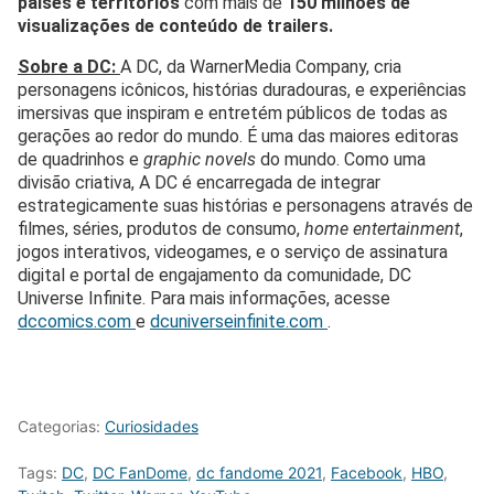
países e territórios
com mais de
150 milhões de
visualizações de conteúdo de trailers.
Sobre a DC:
A DC, da WarnerMedia Company, cria
personagens icônicos, histórias duradouras, e experiências
imersivas que inspiram e entretém públicos de todas as
gerações ao redor do mundo. É uma das maiores editoras
de quadrinhos e
graphic novels
do mundo. Como uma
divisão criativa, A DC é encarregada de integrar
estrategicamente suas histórias e personagens através de
filmes, séries, produtos de consumo,
home entertainment
,
jogos interativos, videogames, e o serviço de assinatura
digital e portal de engajamento da comunidade, DC
Universe Infinite. Para mais informações, acesse
dccomics.com
e
dcuniverseinfinite.com
.
Categorias:
Curiosidades
Tags:
DC
,
DC FanDome
,
dc fandome 2021
,
Facebook
,
HBO
,