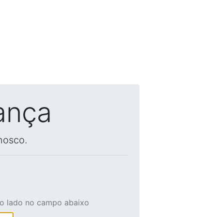
ança
nosco.
ao lado no campo abaixo