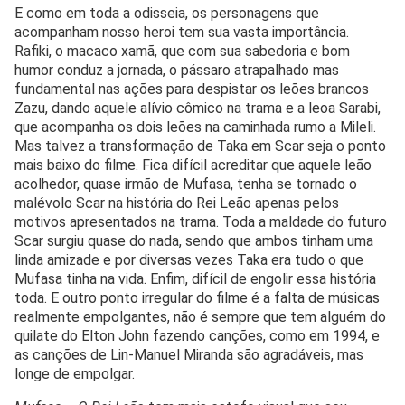
E como em toda a odisseia, os personagens que
acompanham nosso heroi tem sua vasta importância.
Rafiki, o macaco xamã, que com sua sabedoria e bom
humor conduz a jornada, o pássaro atrapalhado mas
fundamental nas ações para despistar os leões brancos
Zazu, dando aquele alívio cômico na trama e a leoa Sarabi,
que acompanha os dois leões na caminhada rumo a Mileli.
Mas talvez a transformação de Taka em Scar seja o ponto
mais baixo do filme. Fica difícil acreditar que aquele leão
acolhedor, quase irmão de Mufasa, tenha se tornado o
malévolo Scar na história do Rei Leão apenas pelos
motivos apresentados na trama. Toda a maldade do futuro
Scar surgiu quase do nada, sendo que ambos tinham uma
linda amizade e por diversas vezes Taka era tudo o que
Mufasa tinha na vida. Enfim, difícil de engolir essa história
toda. E outro ponto irregular do filme é a falta de músicas
realmente empolgantes, não é sempre que tem alguém do
quilate do Elton John fazendo canções, como em 1994, e
as canções de Lin-Manuel Miranda são agradáveis, mas
longe de empolgar.