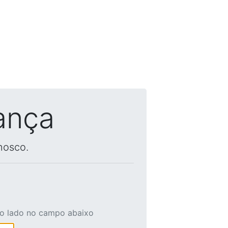
ança
nosco.
ao lado no campo abaixo