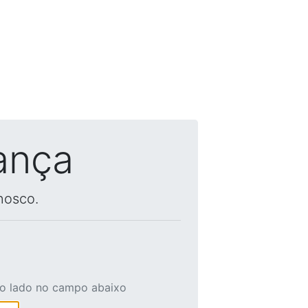
ança
nosco.
ao lado no campo abaixo