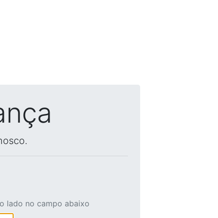
ança
nosco.
ao lado no campo abaixo