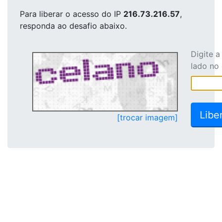
Para liberar o acesso
do IP
216.73.216.57
,
responda ao desafio abaixo.
Digite 
lado no
[trocar imagem]