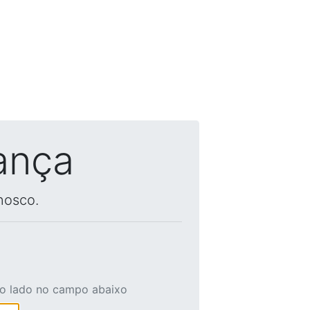
ança
nosco.
ao lado no campo abaixo