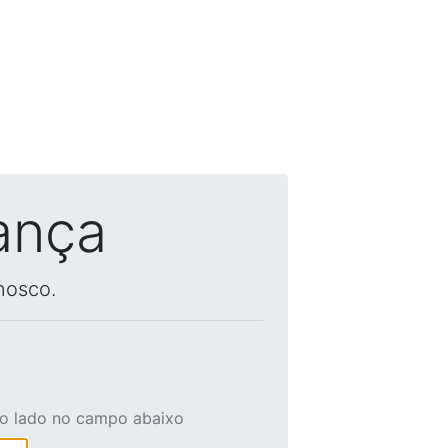
ança
nosco.
ao lado no campo abaixo