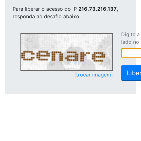
Para liberar o acesso
do IP
216.73.216.137
,
responda ao desafio abaixo.
Digite 
lado no
[trocar imagem]