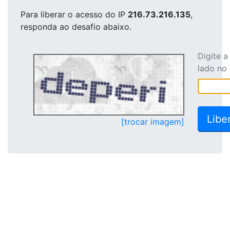
Para liberar o acesso
do IP
216.73.216.135
,
responda ao desafio abaixo.
Digite 
lado no
[trocar imagem]