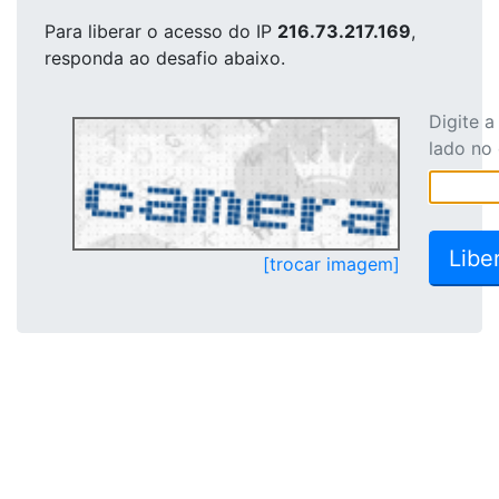
Para liberar o acesso
do IP
216.73.217.169
,
responda ao desafio abaixo.
Digite 
lado no
[trocar imagem]