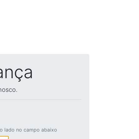
ança
nosco.
ao lado no campo abaixo