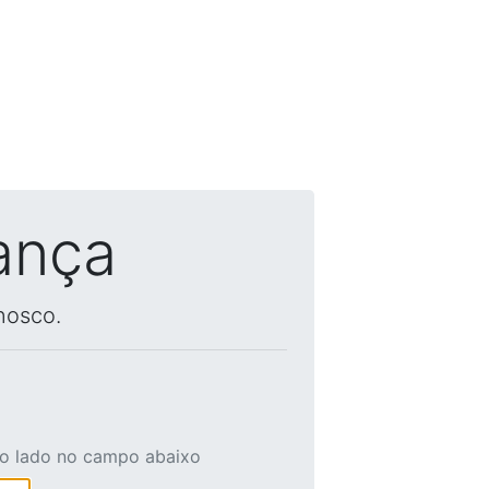
ança
nosco.
ao lado no campo abaixo