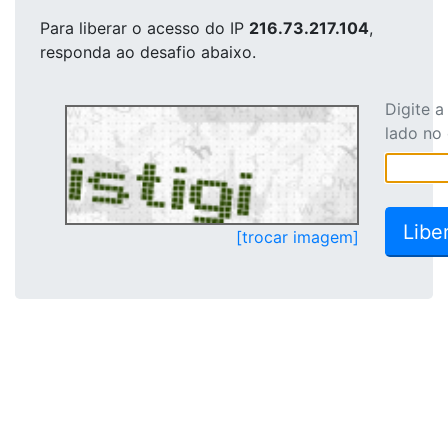
Para liberar o acesso
do IP
216.73.217.104
,
responda ao desafio abaixo.
Digite 
lado no
[trocar imagem]