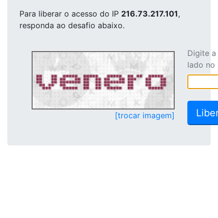
Para liberar o acesso
do IP
216.73.217.101
,
responda ao desafio abaixo.
Digite 
lado no
[trocar imagem]