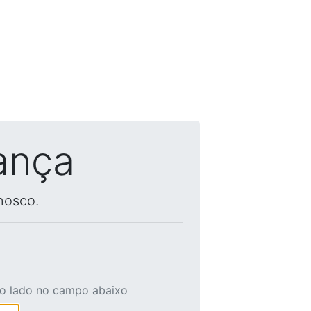
ança
nosco.
ao lado no campo abaixo