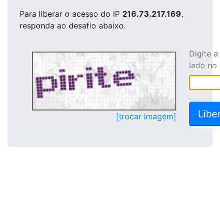
Para liberar o acesso
do IP
216.73.217.169
,
responda ao desafio abaixo.
Digite 
lado no
[trocar imagem]