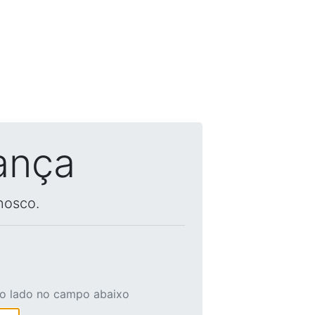
ança
nosco.
ao lado no campo abaixo