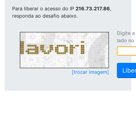
Para liberar o acesso
do IP
216.73.217.86
,
responda ao desafio abaixo.
Digite 
lado no
[trocar imagem]