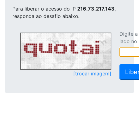
Para liberar o acesso
do IP
216.73.217.143
,
responda ao desafio abaixo.
Digite 
lado no
[trocar imagem]