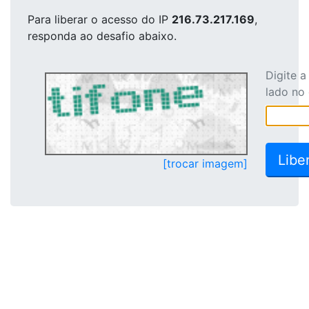
Para liberar o acesso
do IP
216.73.217.169
,
responda ao desafio abaixo.
Digite 
lado no
[trocar imagem]