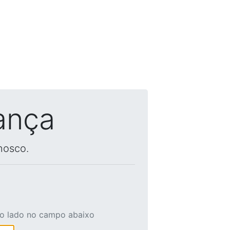
ança
nosco.
ao lado no campo abaixo