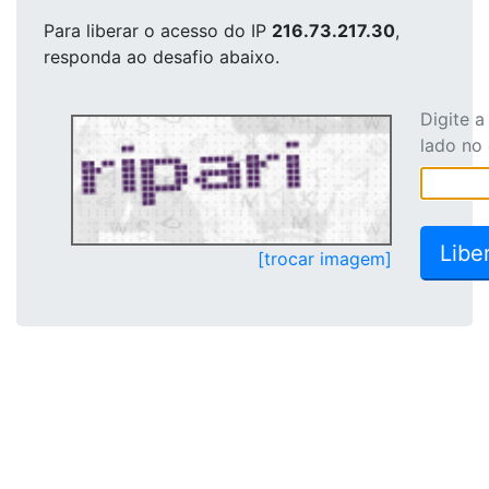
Para liberar o acesso
do IP
216.73.217.30
,
responda ao desafio abaixo.
Digite 
lado no
[trocar imagem]