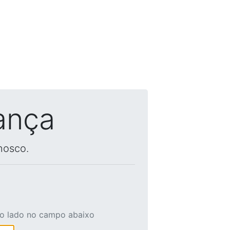
ança
nosco.
ao lado no campo abaixo