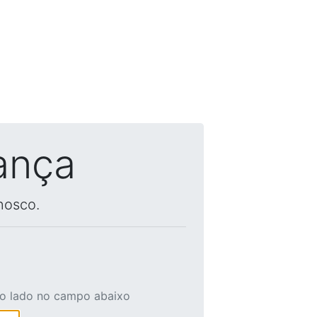
ança
nosco.
ao lado no campo abaixo