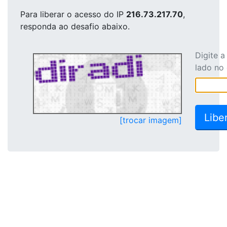
Para liberar o acesso
do IP
216.73.217.70
,
responda ao desafio abaixo.
Digite 
lado no
[trocar imagem]