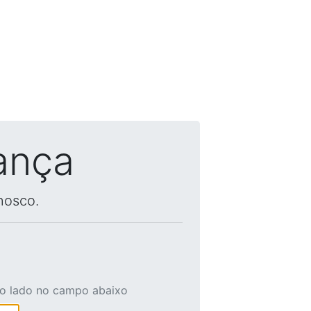
ança
nosco.
ao lado no campo abaixo