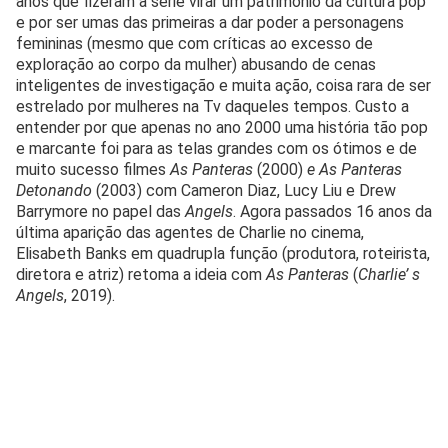
anos que fizeram a série virar um patrimônio da cultura pop
e por ser umas das primeiras a dar poder a personagens
femininas (mesmo que com críticas ao excesso de
exploração ao corpo da mulher) abusando de cenas
inteligentes de investigação e muita ação, coisa rara de ser
estrelado por mulheres na Tv daqueles tempos. Custo a
entender por que apenas no ano 2000 uma história tão pop
e marcante foi para as telas grandes com os ótimos e de
muito sucesso filmes
As Panteras
(2000)
e As Panteras
Detonando
(2003) com Cameron Diaz, Lucy Liu e Drew
Barrymore no papel das
Angels
. Agora passados 16 anos da
última aparição das agentes de Charlie no cinema,
Elisabeth Banks em quadrupla função (produtora, roteirista,
diretora e atriz) retoma a ideia com
As Panteras
(
Charlie’ s
Angels
, 2019).