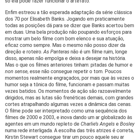
só ela pode fazer funcionar o artefato.
Enfim estreou a tão esperada adaptação da série clássica
dos 70 por Elisabeth Banks. Jogando em praticamente
todas as posições dá para se dizer que Banks acertou bem
em duas. Uma bela produção não poupando esforços para
mostrar um belo filme com bom elenco e sua atuação,
eficaz como sempre. Mas o mesmo não posso dizer da
direção e roteiro.
As Panteras
não é um filme ruim, longe
disso, apenas não empolga e deixa a desejar na história.
Mas o que os filmes anteriores tinham: pitadas de humor e
non sense
, esse não consegue repetir o tom. Poucos
momentos realmente engraçados, por mais que às vezes o
humor seja a tônica do filme, funcionam e passam muitas
vezes batidos. Os momentos de ação são razoavelmente
dirigidos, mas as lutas são frenéticas demais, com grandes
cortes atrapalhando algumas vezes a dinâmica das cenas.
O filme pode ser interpretado como uma sequência dos
filmes de 2000 e 2003, e inova dando um ar globalizado às
agentes em um mundo repleto de
Charlie’s Angels
e
Bosley
numa rede interligada. A escolha das três atrizes é correta,
Kirstin Stewart consegue tirar um pouco aquele seu ar