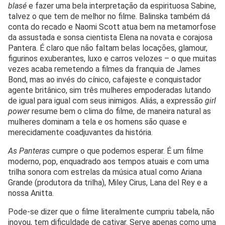
blasé
e fazer uma bela interpretação da espirituosa Sabine,
talvez o que tem de melhor no filme. Balinska também dá
conta do recado e Naomi Scott atua bem na metamorfose
da assustada e sonsa cientista Elena na novata e corajosa
Pantera. É claro que não faltam belas locações, glamour,
figurinos exuberantes, luxo e carros velozes – o que muitas
vezes acaba remetendo a filmes da franquia de James
Bond, mas ao invés do cínico, cafajeste e conquistador
agente britânico, sim três mulheres empoderadas lutando
de igual para igual com seus inimigos. Aliás, a expressão
girl
power
resume bem o clima do filme, de maneira natural as
mulheres dominam a tela e os homens são quase e
merecidamente coadjuvantes da história.
As Panteras
cumpre o que podemos esperar. É um filme
moderno, pop, enquadrado aos tempos atuais e com uma
trilha sonora com estrelas da música atual como Ariana
Grande (produtora da trilha), Miley Cirus, Lana del Rey e a
nossa Anitta.
Pode-se dizer que o filme literalmente cumpriu tabela, não
inovou, tem dificuldade de cativar. Serve apenas como uma