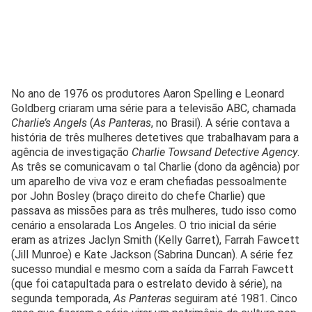
No ano de 1976 os produtores Aaron Spelling e Leonard
Goldberg criaram uma série para a televisão ABC, chamada
Charlie’s Angels
(
As Panteras
, no Brasil). A série contava a
história de três mulheres detetives que trabalhavam para a
agência de investigação
Charlie Towsand Detective Agency
.
As três se comunicavam o tal Charlie (dono da agência) por
um aparelho de viva voz e eram chefiadas pessoalmente
por John Bosley (braço direito do chefe Charlie) que
passava as missões para as três mulheres, tudo isso como
cenário a ensolarada Los Angeles. O trio inicial da série
eram as atrizes Jaclyn Smith (Kelly Garret), Farrah Fawcett
(Jill Munroe) e Kate Jackson (Sabrina Duncan). A série fez
sucesso mundial e mesmo com a saída da Farrah Fawcett
(que foi catapultada para o estrelato devido à série), na
segunda temporada,
As Panteras
seguiram até 1981. Cinco