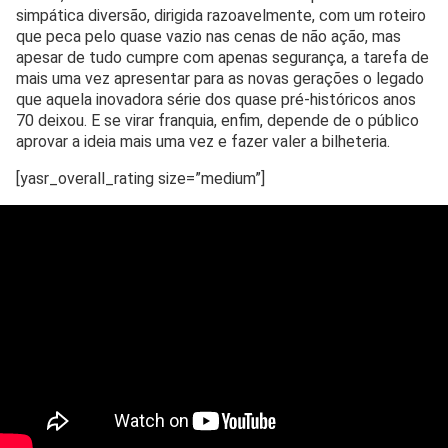
simpática diversão, dirigida razoavelmente, com um roteiro
que peca pelo quase vazio nas cenas de não ação, mas
apesar de tudo cumpre com apenas segurança, a tarefa de
mais uma vez apresentar para as novas gerações o legado
que aquela inovadora série dos quase pré-históricos anos
70 deixou. E se virar franquia, enfim, depende de o público
aprovar a ideia mais uma vez e fazer valer a bilheteria.
[yasr_overall_rating size=”medium”]